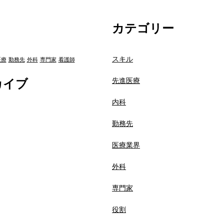
カテゴリー
スキル
医療
勤務先
外科
専門家
看護師
先進医療
カイブ
内科
勤務先
医療業界
外科
専門家
役割