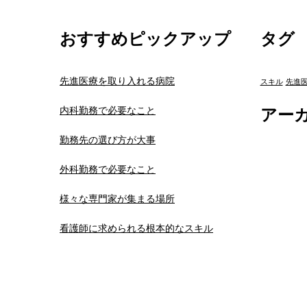
おすすめピックアップ
タグ
先進医療を取り入れる病院
スキル
先進
内科勤務で必要なこと
アー
勤務先の選び方が大事
外科勤務で必要なこと
様々な専門家が集まる場所
看護師に求められる根本的なスキル