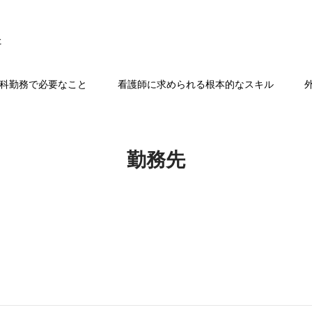
た
科勤務で必要なこと
看護師に求められる根本的なスキル
勤務先